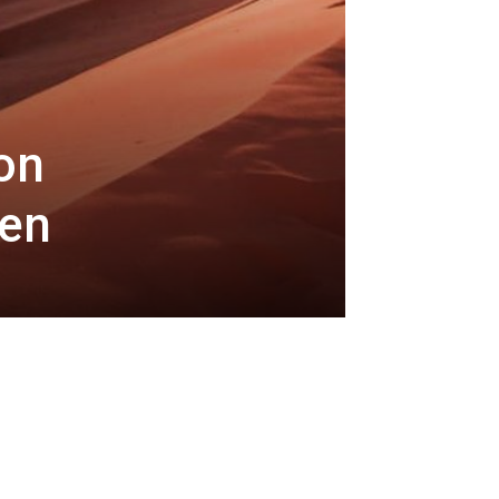
on
ien