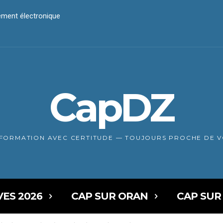
ement électronique
 Des intéressements aux citoyens fournissant des informations sur l
CapDZ
NFORMATION AVEC CERTITUDE — TOUJOURS PROCHE DE 
VES 2026
CAP SUR ORAN
CAP SUR