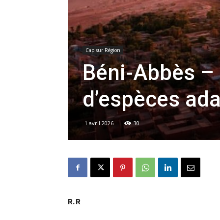
Cap sur Région
Béni-Abbès –
d’espèces ada
1 avril 2026
30
R. R