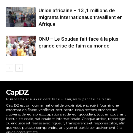
Union africaine – 13 ,1 millions de
migrants internationaux travaillent en
Afrique
ONU – Le Soudan fait face à la plus
grande crise de faim au monde
CapDZ
L’information avec certitude - Toujours proche de vous
Cap DZ est un journal national de proximité, engagé à fournir une
information fiable, vérifiée et pertinente. Nous restons proches des
citoyens, de leurs préoccupations et de leur quotidien, tout en couvrant
l’actualité locale, nationale et internationale. Chaque article, reportage
ou enquête est réalisé avec rigueur, transparence et responsabilité, afin
que vous puissiez comprendre, analyser et participer activement à la
vie de notre société.