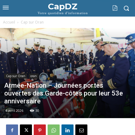
CapDZ
Votre quotidien d'information
Accueil
Cap sur Oran
Cap sur Oran
oran
Armée-Nation – Journées portes
ouvertes des Garde-côtes pour leur 53e
anniversaire
4 avril 2026
30