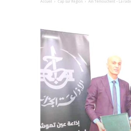
Accueil
Cap sur Région
Aïn Témouchent – La radio