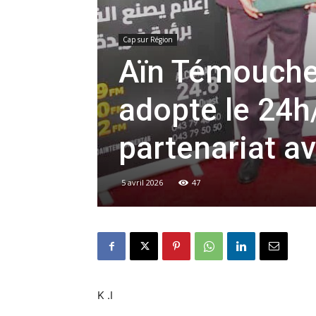
Cap sur Région
Aïn Témouchen
adopte le 24h
partenariat av
5 avril 2026
47
K .I