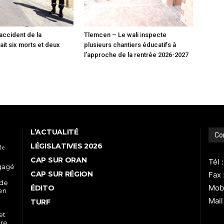
 accident de la
Tlemcen – Le wali inspecte
fait six morts et deux
plusieurs chantiers éducatifs à
l’approche de la rentrée 2026-2027
L’ACTUALITÉ
Co
LÉGISLATIVES 2026
de
CAP SUR ORAN
Tél 
ngagé
CAP SUR RÉGION
Fax 
 de
Mobi
ÉDITO
 en
Mail
TURF
et
re,