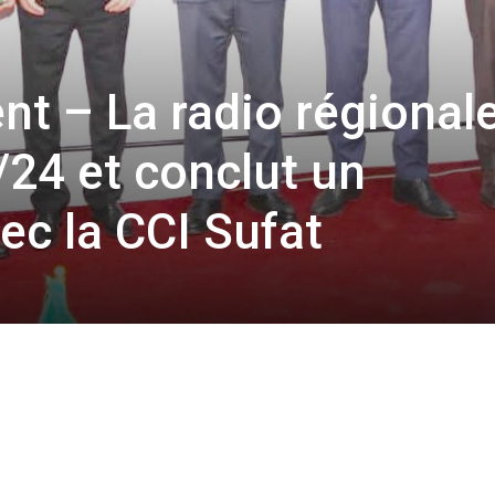
t – La radio régional
/24 et conclut un
ec la CCI Sufat