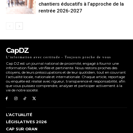
chantiers éducatifs à l’approche de la
rentrée 2026-2027
CapDZ
L’information avec certitude - Toujours proche de vous
Cap DZ est un journal national de proximité, engagé à fournir une
information fiable, vérifiée et pertinente. Nous restons proches des
citoyens, de leurs préoccupations et de leur quotidien, tout en couvrant
l’actualité locale, nationale et internationale. Chaque article, reportage
ou enquête est réalisé avec rigueur, transparence et responsabilité, afin
que vous puissiez comprendre, analyser et participer activement à la
vie de notre société.
L’ACTUALITÉ
LÉGISLATIVES 2026
CAP SUR ORAN