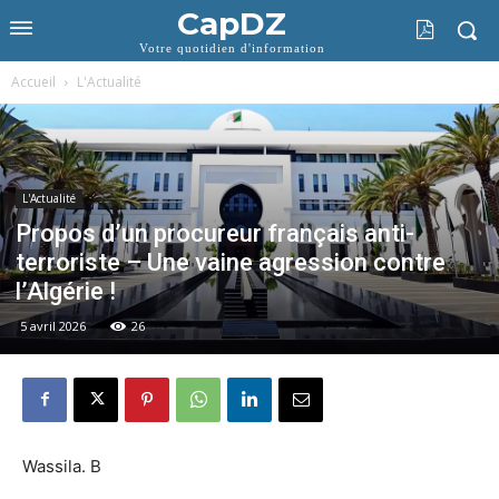
CapDZ
Votre quotidien d'information
Accueil
L'Actualité
L'Actualité
Propos d’un procureur français anti-
terroriste – Une vaine agression contre
l’Algérie !
5 avril 2026
26
Wassila. B