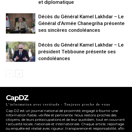
et diplomatique
Décès du Général Kamel Lakhdar – Le
Général d’Armée Chanegriha présente
ses sincères condoléances
Décès du Général Kamel Lakhdar – Le
président Tebboune présente ses
condoléances
CapDZ
L’information avec certitude - Toujours proche de vous
Cap DZ est un journal national de proximité, engagé à fournir une
information fiable, vérifiée et pertinente. Nous restons proches des
citoyens, de leurs préoccupations et de leur quotidien, tout en couvrant
l’actualité locale, nationale et internationale. Chaque article, reportage
ou enquête est réalisé avec rigueur, transparence et responsabilité, afin