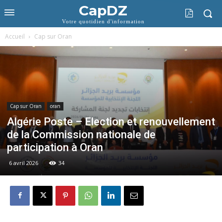
CapDZ
Votre quotidien d'information
Accueil
Cap sur Oran
Cap sur Oran
oran
Algérie Poste – Election et renouvellement
de la Commission nationale de
participation à Oran
6 avril 2026
34