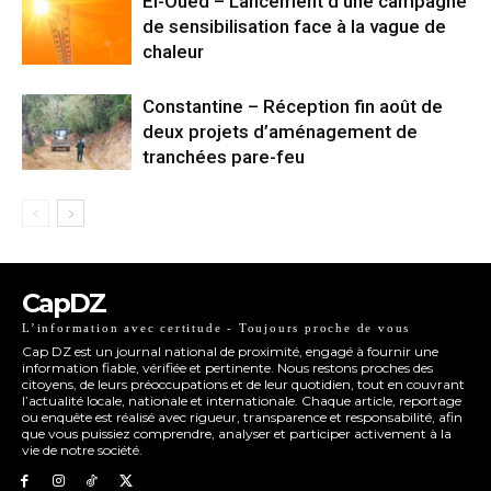
El-Oued – Lancement d’une campagne
de sensibilisation face à la vague de
chaleur
Constantine – Réception fin août de
deux projets d’aménagement de
tranchées pare-feu
CapDZ
L’information avec certitude - Toujours proche de vous
Cap DZ est un journal national de proximité, engagé à fournir une
information fiable, vérifiée et pertinente. Nous restons proches des
citoyens, de leurs préoccupations et de leur quotidien, tout en couvrant
l’actualité locale, nationale et internationale. Chaque article, reportage
ou enquête est réalisé avec rigueur, transparence et responsabilité, afin
que vous puissiez comprendre, analyser et participer activement à la
vie de notre société.