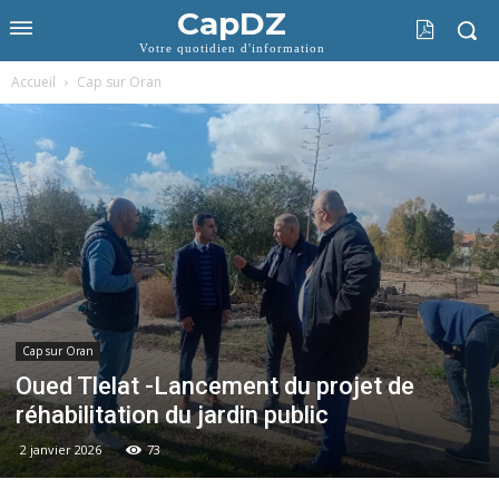
CapDZ
Votre quotidien d'information
Accueil
Cap sur Oran
Cap sur Oran
Oued Tlelat -Lancement du projet de
réhabilitation du jardin public
2 janvier 2026
73