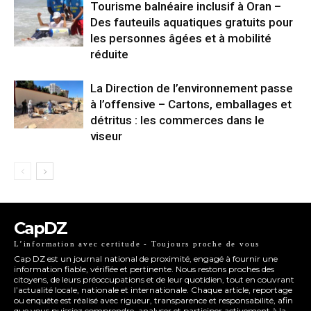
Tourisme balnéaire inclusif à Oran –
Des fauteuils aquatiques gratuits pour
les personnes âgées et à mobilité
réduite
La Direction de l’environnement passe
à l’offensive – Cartons, emballages et
détritus : les commerces dans le
viseur
CapDZ
L’information avec certitude - Toujours proche de vous
Cap DZ est un journal national de proximité, engagé à fournir une
information fiable, vérifiée et pertinente. Nous restons proches des
citoyens, de leurs préoccupations et de leur quotidien, tout en couvrant
l’actualité locale, nationale et internationale. Chaque article, reportage
ou enquête est réalisé avec rigueur, transparence et responsabilité, afin
que vous puissiez comprendre, analyser et participer activement à la