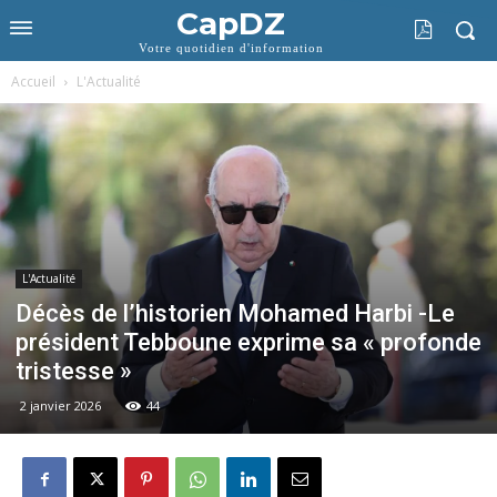
CapDZ
Votre quotidien d'information
Accueil
L'Actualité
L'Actualité
Décès de l’historien Mohamed Harbi -Le
président Tebboune exprime sa « profonde
tristesse »
2 janvier 2026
44