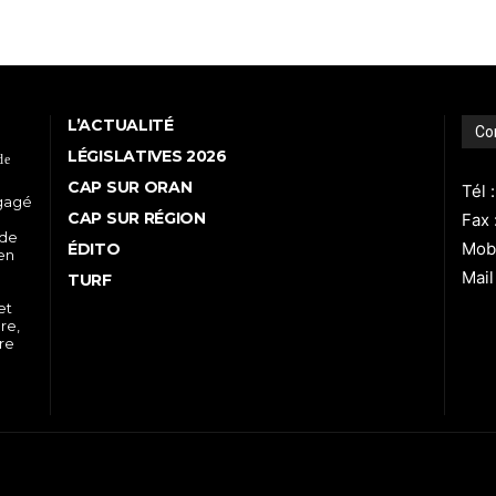
L’ACTUALITÉ
Co
LÉGISLATIVES 2026
de
CAP SUR ORAN
Tél 
ngagé
CAP SUR RÉGION
Fax 
 de
Mobi
ÉDITO
 en
Mail
TURF
et
re,
tre