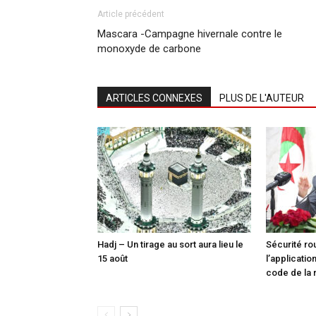
Article précédent
Mascara -Campagne hivernale contre le
monoxyde de carbone
ARTICLES CONNEXES
PLUS DE L'AUTEUR
Hadj – Un tirage au sort aura lieu le
Sécurité ro
15 août
l’applicati
code de la 