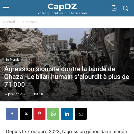
CapDZ
Votre quotidien d'information
Accueil
Le Monde
Le Monde
Agression sioniste contre la bande de
Ghaza -Le bilan humain s’alourdit à plus de
71 000
4 janvier 2026
28
Depuis le 7 octobre 2023, l’agression génocidaire menée