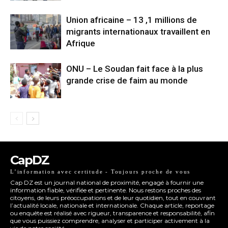
Union africaine – 13 ,1 millions de
migrants internationaux travaillent en
Afrique
ONU – Le Soudan fait face à la plus
grande crise de faim au monde
CapDZ
L’information avec certitude - Toujours proche de vous
Cap DZ est un journal national de proximité, engagé à fournir une
information fiable, vérifiée et pertinente. Nous restons proches des
citoyens, de leurs préoccupations et de leur quotidien, tout en couvrant
l’actualité locale, nationale et internationale. Chaque article, reportage
ou enquête est réalisé avec rigueur, transparence et responsabilité, afin
que vous puissiez comprendre, analyser et participer activement à la