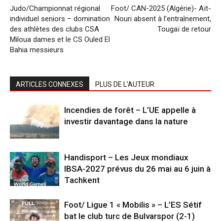
Judo/Championnat régional
Foot/ CAN-2025 (Algérie)- Aït-
individuel seniors – domination
Nouri absent à l’entraînement,
des athlètes des clubs CSA
Tougaï de retour
Miloua dames et le CS Ouled El
Bahia messieurs
ARTICLES CONNEXES
PLUS DE L'AUTEUR
Incendies de forêt – L’UE appelle à
investir davantage dans la nature
Handisport – Les Jeux mondiaux
IBSA-2027 prévus du 26 mai au 6 juin à
Tachkent
Foot/ Ligue 1 « Mobilis » – L’ES Sétif
bat le club turc de Bulvarspor (2-1)