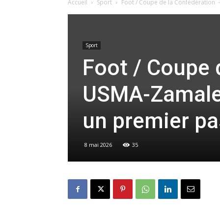
Accueil
Sport
Foot / Coupe de la Confédération –
Sport
Foot / Coupe 
USMA-Zamalek
un premier pa
8 mai 2026
35