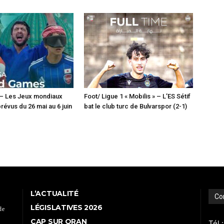
 – Les Jeux mondiaux
Foot/ Ligue 1 « Mobilis » – L’ES Sétif
révus du 26 mai au 6 juin
bat le club turc de Bulvarspor (2-1)
L’ACTUALITÉ
Co
LÉGISLATIVES 2026
de
CAP SUR ORAN
Tél 