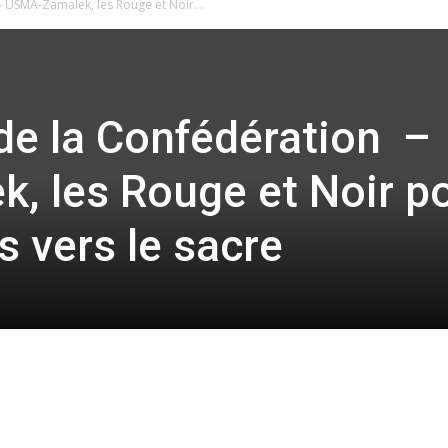
 USMA-Zamalek, les Rouge et Noir...
de la Confédération –
, les Rouge et Noir p
s vers le sacre