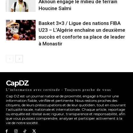
Aknoun engage le milieu de terrain
Houcine Salmi
Basket 3×3 / Ligue des nations FIBA
U23 – L’Algérie enchaîne un deuxième
succès et conforte sa place de leader
à Monastir
CapDZ
L’information avec certitude - Toujours proche de vous
Cap DZ est un journal national de proximité, engagé à fournir une
information fiable, vérifiée et pertinente. Nous restons proches des
citoyens, de leurs préoccupations et de leur quotidien, tout en couvrant
l’actualité locale, nationale et internationale. Chaque article, reportage
ou enquête est réalisé avec rigueur, transparence et responsabilité, afin
que vous puissiez comprendre, analyser et participer activement à la
vie de notre société.