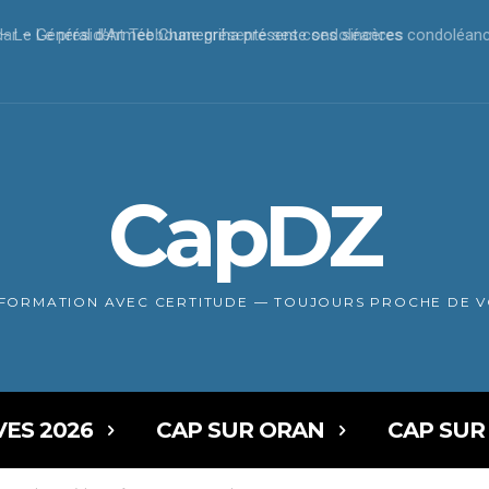
r – Le président Tebboune présente ses condoléances
CapDZ
NFORMATION AVEC CERTITUDE — TOUJOURS PROCHE DE 
VES 2026
CAP SUR ORAN
CAP SUR