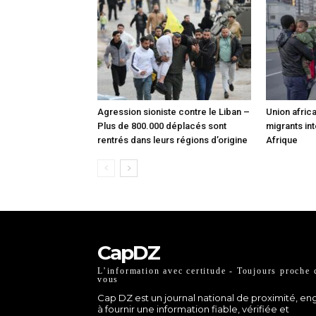
Agression sioniste contre le Liban –
Union africa
Plus de 800.000 déplacés sont
migrants int
rentrés dans leurs régions d’origine
Afrique
CapDZ
L’information avec certitude - Toujours proche 
vous
Cap DZ est un journal national de proximité, e
à fournir une information fiable, vérifiée et