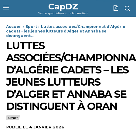
CapDZ
Votre quotidien d'information
Accueil
Sport
Luttes associées/Championnat d’Algérie
cadets - les jeunes lutteurs d'Alger et Annaba se
distinguent...
LUTTES
ASSOCIÉES/CHAMPIONNA
D’ALGÉRIE CADETS – LES
JEUNES LUTTEURS
D’ALGER ET ANNABA SE
DISTINGUENT À ORAN
SPORT
PUBLIÉ LE
4 JANVIER 2026