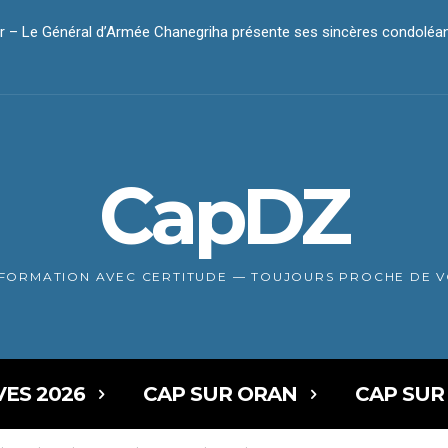
r – Le Général d’Armée Chanegriha présente ses sincères condolé
dar – Le président Tebboune présente ses condoléances
CapDZ
NFORMATION AVEC CERTITUDE — TOUJOURS PROCHE DE 
VES 2026
CAP SUR ORAN
CAP SUR