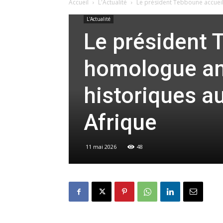
Accueil
L'Actualité
Le président Tebboune accueill
L'Actualité
Le président 
homologue ang
historiques au
Afrique
11 mai 2026
48