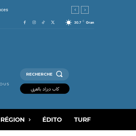
ances
C
30.7
Oran
RECHERCHE
VOUS
كاب ديزاد بالعربي
 RÉGION
ÉDITO
TURF