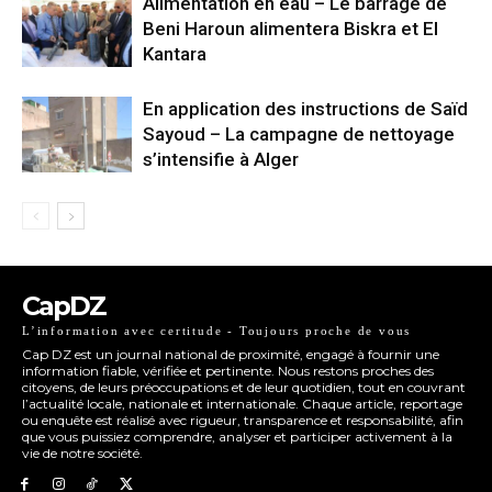
Alimentation en eau – Le barrage de
Beni Haroun alimentera Biskra et El
Kantara
En application des instructions de Saïd
Sayoud – La campagne de nettoyage
s’intensifie à Alger
CapDZ
L’information avec certitude - Toujours proche de vous
Cap DZ est un journal national de proximité, engagé à fournir une
information fiable, vérifiée et pertinente. Nous restons proches des
citoyens, de leurs préoccupations et de leur quotidien, tout en couvrant
l’actualité locale, nationale et internationale. Chaque article, reportage
ou enquête est réalisé avec rigueur, transparence et responsabilité, afin
que vous puissiez comprendre, analyser et participer activement à la
vie de notre société.