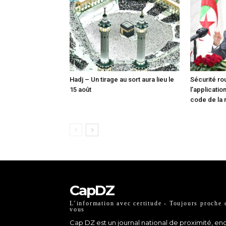
Hadj – Un tirage au sort aura lieu le
Sécurité ro
15 août
l’applicati
code de la 
CapDZ
L’information avec certitude - Toujours proche 
vous
Cap DZ est un journal national de proximité, e