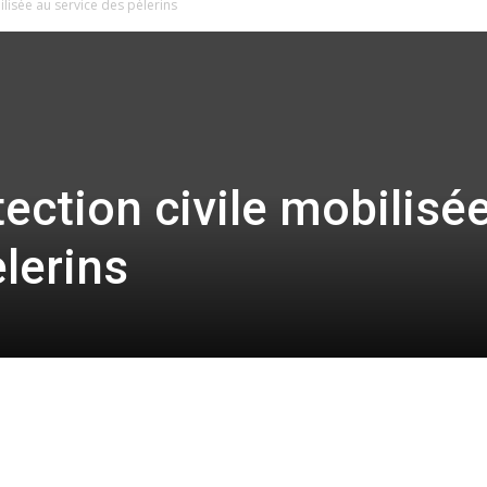
ilisée au service des pèlerins
ection civile mobilisé
lerins