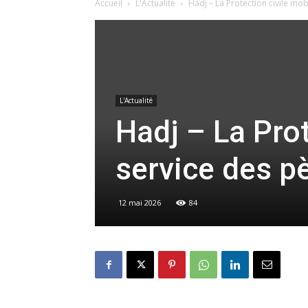
Accueil
L'Actualité
Hadj – La Protection civile mob
L'Actualité
Hadj – La Prot
service des pè
12 mai 2026
84