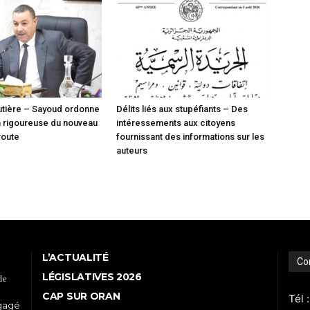
utière – Sayoud ordonne
Délits liés aux stupéfiants – Des
on rigoureuse du nouveau
intéressements aux citoyens
route
fournissant des informations sur les
auteurs
L’ACTUALITÉ
Co
LÉGISLATIVES 2026
de
CAP SUR ORAN
Tél 
ngagé