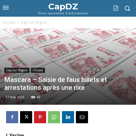
CapDZ
Votre quotidien d'information
Accueil
Cap sur Région
Cap sur Région
l'Ouest
Mascara – Saisie de faux billets et
arrestations après une rixe
17 mai 2026
43
I. Yacine