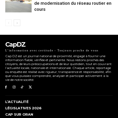
de modernisation du réseau routier en
cours
CapDZ
L’information avec certitude - Toujours proche de vous
Cap DZ est un journal national de proximité, engagé à fournir une
information fiable, vérifiée et pertinente. Nous restons proches des
citoyens, de leurs préoccupations et de leur quotidien, tout en couvrant
l’actualité locale, nationale et internationale. Chaque article, reportage
ou enquête est réalisé avec rigueur, transparence et responsabilité, afin
que vous puissiez comprendre, analyser et participer activement à la
vie de notre société.
L’ACTUALITÉ
LÉGISLATIVES 2026
CAP SUR ORAN