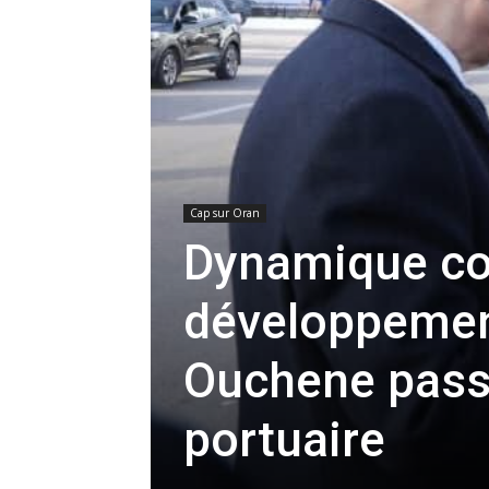
Cap sur Oran
Dynamique co
développemen
Ouchene passe
portuaire