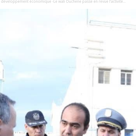
éveloppement économique -Le wali Ouchene passe en revue l’activité...