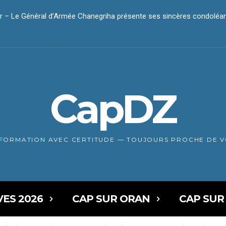
 Le Général d’Armée Chanegriha présente ses sincères condoléanc
r – Le président Tebboune présente ses condoléances
CapDZ
NFORMATION AVEC CERTITUDE — TOUJOURS PROCHE DE 
VES 2026
CAP SUR ORAN
CAP SUR