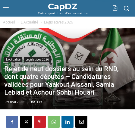
CapDZ
Votre quotidien d'information
Accueil
L'Actualité
Législatives 2026
L'Actualité
Législatives 2026
Rejet de neuf dossiers au sein du RND,
dont quatre députés – Candidatures
validées pour Yaakout Aissani, Samia
Lebiad et Achour Sohbi Houari
29 mai 2026
139