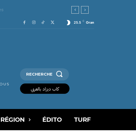
C
25.5
Oran
RECHERCHE
VOUS
كاب ديزاد بالعربي
 RÉGION
ÉDITO
TURF