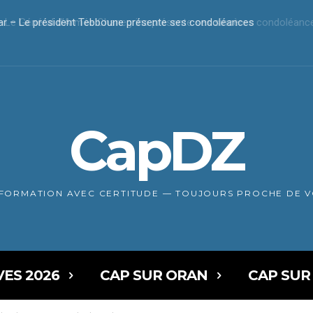
r – Le président Tebboune présente ses condoléances
CapDZ
NFORMATION AVEC CERTITUDE — TOUJOURS PROCHE DE 
VES 2026
CAP SUR ORAN
CAP SUR