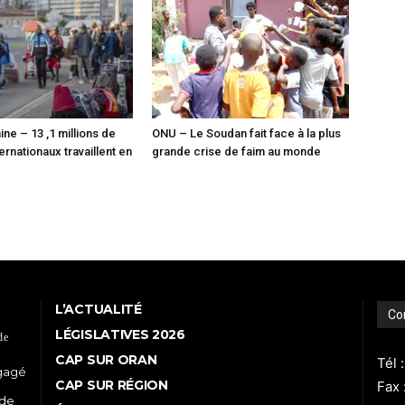
ine – 13 ,1 millions de
ONU – Le Soudan fait face à la plus
ernationaux travaillent en
grande crise de faim au monde
L’ACTUALITÉ
Co
LÉGISLATIVES 2026
de
CAP SUR ORAN
Tél 
ngagé
CAP SUR RÉGION
Fax 
 de