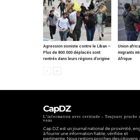
Agression sioniste contre le Liban –
Union africa
Plus de 800.000 déplacés sont
migrants int
rentrés dans leurs régions d’origine
Afrique
CapDZ
L’information avec certitude - Toujours proche 
vous
Cap DZ est un journal national de proximité, e
à fournir une information fiable, vérifiée et
pertinente. Nous restons proches des citoyens,