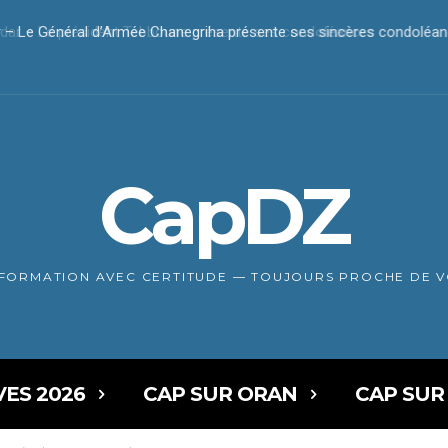
r – Le président Tebboune présente ses condoléances
CapDZ
NFORMATION AVEC CERTITUDE — TOUJOURS PROCHE DE 
VES 2026
CAP SUR ORAN
CAP SUR