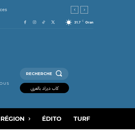
C
31.7
Oran
RECHERCHE
VOUS
كاب ديزاد بالعربي
 RÉGION
ÉDITO
TURF