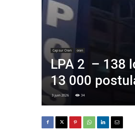
Cap sur Oran
oran
LPA 2 – 138 
13 000 postul
3 juin 2026
34