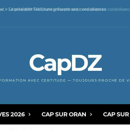
r – Le président Tebboune présente ses condoléances
CapDZ
NFORMATION AVEC CERTITUDE — TOUJOURS PROCHE DE 
VES 2026
CAP SUR ORAN
CAP SUR