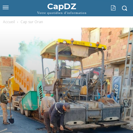
CapDZ
Votre quotidien d'information
Accueil
Cap sur Oran