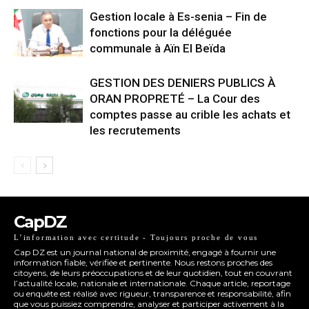
Gestion locale à Es-senia – Fin de
fonctions pour la déléguée
communale à Aïn El Beïda
GESTION DES DENIERS PUBLICS À
ORAN PROPRETÉ – La Cour des
comptes passe au crible les achats et
les recrutements
CapDZ
L’information avec certitude - Toujours proche de vous
Cap DZ est un journal national de proximité, engagé à fournir une
information fiable, vérifiée et pertinente. Nous restons proches des
citoyens, de leurs préoccupations et de leur quotidien, tout en couvrant
l’actualité locale, nationale et internationale. Chaque article, reportage
ou enquête est réalisé avec rigueur, transparence et responsabilité, afin
que vous puissiez comprendre, analyser et participer activement à la