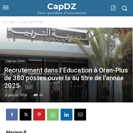
CapDZ
Votre quotidien d'information
Accueil
Cap sur Oran
Cap sur Oran
Recrutement dans l’Education à Oran-Plus
de 380 postes ouverts au titre de l’année
2025
6 janvier 2026
45
Meriem B