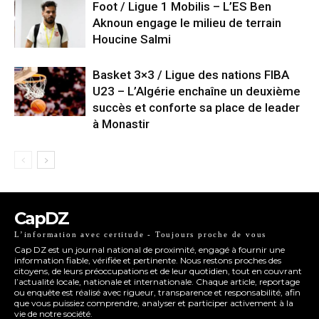
Foot / Ligue 1 Mobilis – L’ES Ben
Aknoun engage le milieu de terrain
Houcine Salmi
Basket 3×3 / Ligue des nations FIBA
U23 – L’Algérie enchaîne un deuxième
succès et conforte sa place de leader
à Monastir
CapDZ
L’information avec certitude - Toujours proche de vous
Cap DZ est un journal national de proximité, engagé à fournir une
information fiable, vérifiée et pertinente. Nous restons proches des
citoyens, de leurs préoccupations et de leur quotidien, tout en couvrant
l’actualité locale, nationale et internationale. Chaque article, reportage
ou enquête est réalisé avec rigueur, transparence et responsabilité, afin
que vous puissiez comprendre, analyser et participer activement à la
vie de notre société.