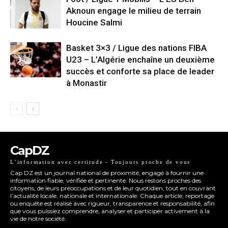
Aknoun engage le milieu de terrain
Houcine Salmi
Basket 3×3 / Ligue des nations FIBA
U23 – L’Algérie enchaîne un deuxième
succès et conforte sa place de leader
à Monastir
CapDZ
L’information avec certitude - Toujours proche de vous
Cap DZ est un journal national de proximité, engagé à fournir une
information fiable, vérifiée et pertinente. Nous restons proches des
citoyens, de leurs préoccupations et de leur quotidien, tout en couvrant
l’actualité locale, nationale et internationale. Chaque article, reportage
ou enquête est réalisé avec rigueur, transparence et responsabilité, afin
que vous puissiez comprendre, analyser et participer activement à la
vie de notre société.