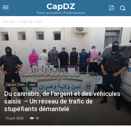
CapDZ
Votre quotidien d'information
Accueil
Cap sur Oran
Cap sur Oran
oran
Du cannabis, de l’argent et des véhicules
saisis – Un réseau de trafic de
stupéfiants démantelé
16 juin 2026
18