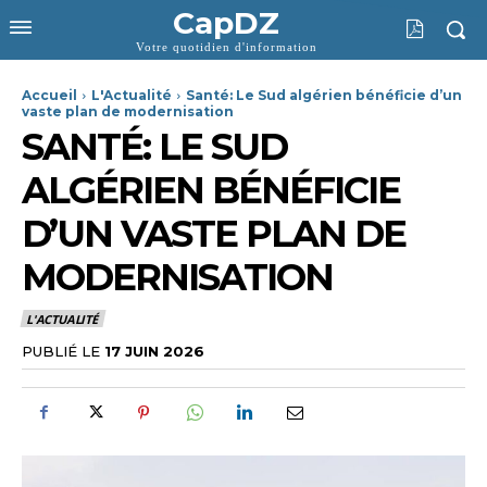
CapDZ
Votre quotidien d'information
Accueil
L'Actualité
Santé: Le Sud algérien bénéficie d’un
vaste plan de modernisation
SANTÉ: LE SUD
ALGÉRIEN BÉNÉFICIE
D’UN VASTE PLAN DE
MODERNISATION
L'ACTUALITÉ
PUBLIÉ LE
17 JUIN 2026