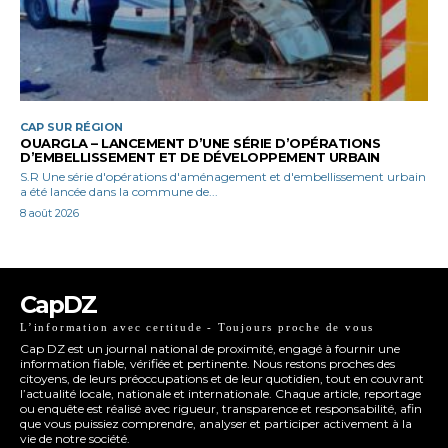
CAP SUR RÉGION
OUARGLA – LANCEMENT D’UNE SÉRIE D’OPÉRATIONS
D’EMBELLISSEMENT ET DE DÉVELOPPEMENT URBAIN
S.R Une série d'opérations d'aménagement et d'embellissement urbain
a été lancée dans la commune de...
8 août 2026
CapDZ
L’information avec certitude - Toujours proche de vous
Cap DZ est un journal national de proximité, engagé à fournir une
information fiable, vérifiée et pertinente. Nous restons proches des
citoyens, de leurs préoccupations et de leur quotidien, tout en couvrant
l’actualité locale, nationale et internationale. Chaque article, reportage
ou enquête est réalisé avec rigueur, transparence et responsabilité, afin
que vous puissiez comprendre, analyser et participer activement à la
vie de notre société.