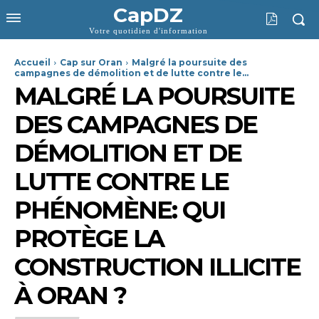
CapDZ
Votre quotidien d'information
Accueil
Cap sur Oran
Malgré la poursuite des
campagnes de démolition et de lutte contre le...
MALGRÉ LA POURSUITE
DES CAMPAGNES DE
DÉMOLITION ET DE
LUTTE CONTRE LE
PHÉNOMÈNE: QUI
PROTÈGE LA
CONSTRUCTION ILLICITE
À ORAN ?