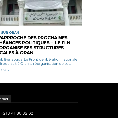
 SUR ORAN
L’APPROCHE DES PROCHAINES
HÉANCES POLITIQUES – LE FLN
ORGANISE SES STRUCTURES
CALES À ORAN
ouda Le Front de libération nationale
) poursuit à Oran la réorganisation de ses...
ût 2026
ntact
: +213 41 80 32 62