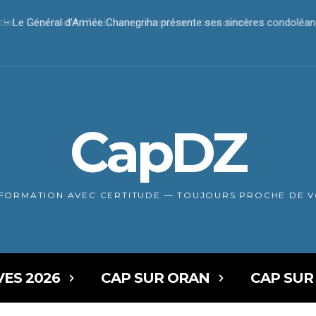
r – Le président Tebboune présente ses condoléances
CapDZ
NFORMATION AVEC CERTITUDE — TOUJOURS PROCHE DE 
VES 2026
CAP SUR ORAN
CAP SUR