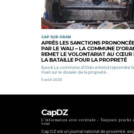
CAP SUR ORAN
APRÈS LES SANCTIONS PRONONCÉ
PAR LE WALI – LA COMMUNE D’ORA
REMET LE VOLONTARIAT AU CŒUR
LA BATAILLE POUR LA PROPRETÉ
Ilyes K La commune d’Oran entend reprendre la
main sur le dossier de la propreté...
5 août 2026
CapDZ
L’information avec certitude - Toujours proche 
vous
Cap DZ est un journal national de proximité, e