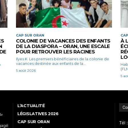
CAP SUR ORAN
CAP
ES
COLONIE DE VACANCES DES ENFANTS
À 
N
DE LA DIASPORA – ORAN, UNE ESCALE
ÉC
 DE
POUR RETROUVER LES RACINES
RÉ
LO
Ilyes K Les premiers bénéficiaires de la colonie de
vacances destinée aux enfants de la...
Habib Bena
(FLN
5 août 2026
5 ao
L’ACTUALITÉ
Co
LÉGISLATIVES 2026
de
CAP SUR ORAN
Tél 
ngagé