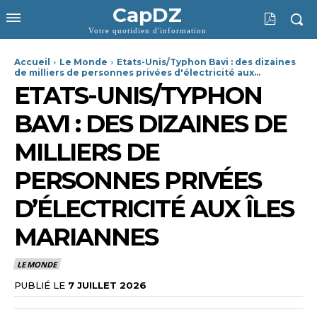
CapDZ
Votre quotidien d'information
Accueil
Le Monde
Etats-Unis/Typhon Bavi : des dizaines
de milliers de personnes privées d'électricité aux...
ETATS-UNIS/TYPHON
BAVI : DES DIZAINES DE
MILLIERS DE
PERSONNES PRIVÉES
D’ÉLECTRICITÉ AUX ÎLES
MARIANNES
LE MONDE
PUBLIÉ LE
7 JUILLET 2026