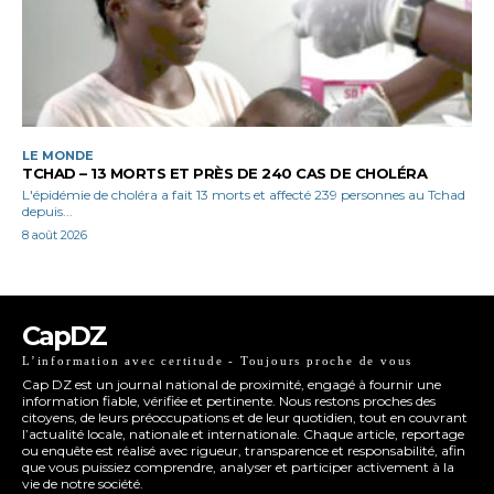
LE MONDE
TCHAD – 13 MORTS ET PRÈS DE 240 CAS DE CHOLÉRA
L'épidémie de choléra a fait 13 morts et affecté 239 personnes au Tchad
depuis...
8 août 2026
CapDZ
L’information avec certitude - Toujours proche de vous
Cap DZ est un journal national de proximité, engagé à fournir une
information fiable, vérifiée et pertinente. Nous restons proches des
citoyens, de leurs préoccupations et de leur quotidien, tout en couvrant
l’actualité locale, nationale et internationale. Chaque article, reportage
ou enquête est réalisé avec rigueur, transparence et responsabilité, afin
que vous puissiez comprendre, analyser et participer activement à la
vie de notre société.