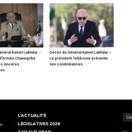
énéral Kamel Lakhdar –
Décès du Général Kamel Lakhdar –
 d’Armée Chanegriha
Le président Tebboune présente
es sincères
ses condoléances
ces
L’ACTUALITÉ
Co
LÉGISLATIVES 2026
de
CAP SUR ORAN