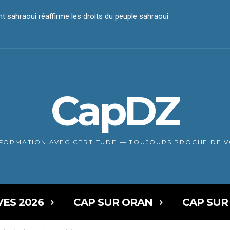
martyrs depuis l’annonce de l’accord de cessez-le-feu
CapDZ
NFORMATION AVEC CERTITUDE — TOUJOURS PROCHE DE 
VES 2026
CAP SUR ORAN
CAP SUR