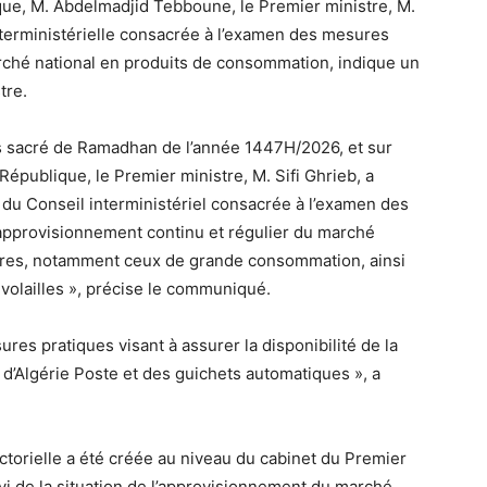
que, M. Abdelmadjid Tebboune, le Premier ministre, M.
interministérielle consacrée à l’examen des mesures
rché national en produits de consommation, indique un
tre.
is sacré de Ramadhan de l’année 1447H/2026, et sur
République, le Premier ministre, M. Sifi Ghrieb, a
 du Conseil interministériel consacrée à l’examen des
approvisionnement continu et régulier du marché
aires, notamment ceux de grande consommation, ainsi
s volailles », précise le communiqué.
es pratiques visant à assurer la disponibilité de la
d’Algérie Poste et des guichets automatiques », a
torielle a été créée au niveau du cabinet du Premier
vi de la situation de l’approvisionnement du marché