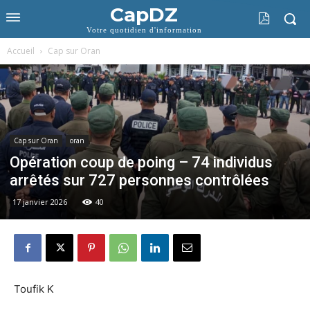
CapDZ
Votre quotidien d'information
Accueil
Cap sur Oran
Cap sur Oran
oran
Opération coup de poing – 74 individus
arrêtés sur 727 personnes contrôlées
17 janvier 2026
40
Toufik K