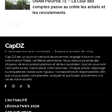
ORAN PROPRETÉ – La Cour des
comptes passe au crible les achats et
les recrutements
CapDZ
L’information avec certitude - Toujours proche de vous
Cap DZ est un journal national de proximité, engagé à fournir une
information fiable, vérifiée et pertinente. Nous restons proches des
citoyens, de leurs préoccupations et de leur quotidien, tout en couvrant
l’actualité locale, nationale et internationale. Chaque article, reportage
ou enquête est réalisé avec rigueur, transparence et responsabilité, afin
que vous puissiez comprendre, analyser et participer activement à la
vie de notre société.
L’ACTUALITÉ
LÉGISLATIVES 2026
CAP SUR ORAN