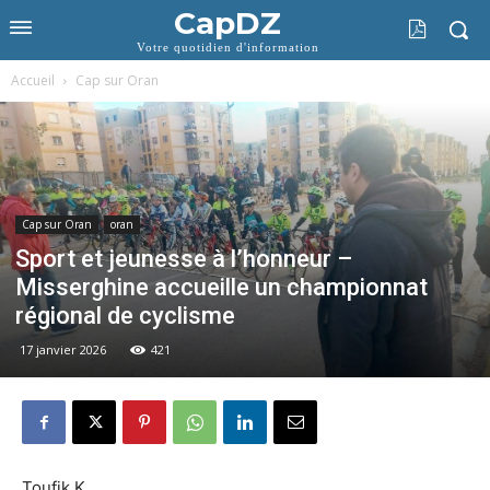
CapDZ
Votre quotidien d'information
Accueil
Cap sur Oran
Cap sur Oran
oran
Sport et jeunesse à l’honneur –
Misserghine accueille un championnat
régional de cyclisme
17 janvier 2026
421
Toufik K