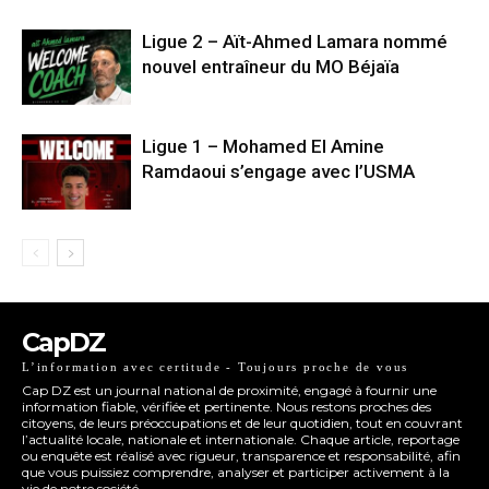
Ligue 2 – Aït-Ahmed Lamara nommé
nouvel entraîneur du MO Béjaïa
Ligue 1 – Mohamed El Amine
Ramdaoui s’engage avec l’USMA
CapDZ
L’information avec certitude - Toujours proche de vous
Cap DZ est un journal national de proximité, engagé à fournir une
information fiable, vérifiée et pertinente. Nous restons proches des
citoyens, de leurs préoccupations et de leur quotidien, tout en couvrant
l’actualité locale, nationale et internationale. Chaque article, reportage
ou enquête est réalisé avec rigueur, transparence et responsabilité, afin
que vous puissiez comprendre, analyser et participer activement à la
vie de notre société.