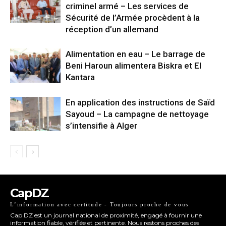
criminel armé – Les services de
Sécurité de l’Armée procèdent à la
réception d’un allemand
Alimentation en eau – Le barrage de
Beni Haroun alimentera Biskra et El
Kantara
En application des instructions de Saïd
Sayoud – La campagne de nettoyage
s’intensifie à Alger
CapDZ
L’information avec certitude - Toujours proche de vous
Cap DZ est un journal national de proximité, engagé à fournir une
information fiable, vérifiée et pertinente. Nous restons proches des