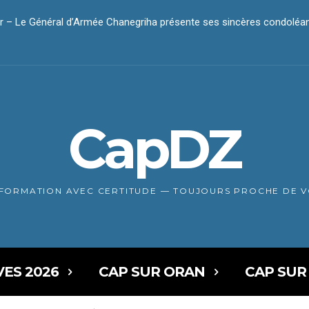
– Le Général d’Armée Chanegriha présente ses sincères condoléan
ar – Le président Tebboune présente ses condoléances
CapDZ
NFORMATION AVEC CERTITUDE — TOUJOURS PROCHE DE 
VES 2026
CAP SUR ORAN
CAP SUR