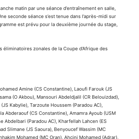
nche matin par une séance d’entraînement en salle,
 Une seconde séance s’est tenue dans l’après-midi sur
gramme est prévu pour la deuxième journée du stage,
s éliminatoires zonales de la Coupe d’Afrique des
ohamed Amine (CS Constantine), Laoufi Farouk (JS
ssama (O Akbou), Mansouri Abdeldjalil (CR Belouizdad),
f (JS Kabylie), Tarzoute Houssem (Paradou AC),
la Abderaouf (CS Constantine), Amamra Ayoub (USM
ne Abdelbari (Paradou AC), Kharfellah Lahcen (ES
Saad Slimane (JS Saoura), Benyoucef Wassim (MC
enhakim Mohamed (MC Oran), Ahcini Mohamed (Adrar),