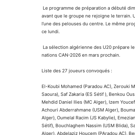
Le programme de préparation a débuté dima
avant que le groupe ne rejoigne le terrain.
l’une des pelouses du centre. Le même pro
ce lundi.
La sélection algérienne des U20 prépare le
nations CAN-2026 en mars prochain.
Liste des 27 joueurs convoqués :
El-Koubi Mohamed (Paradou AC), Zerouki M
Saoura), Saf Zakaria (ES Sétif ), Benkou Ou
Mehdid Daniel Ilies (MC Alger), Izem Youce
Achouri Abderrahmane (USM Alger), Bouma
Alger), Oumelal Racim (JS Kabylie), Emezia
Sétif), Bouchlaghem Nassim (USM Blida), 
Alger), Abdelaziz Houcem (PAradou AC), B