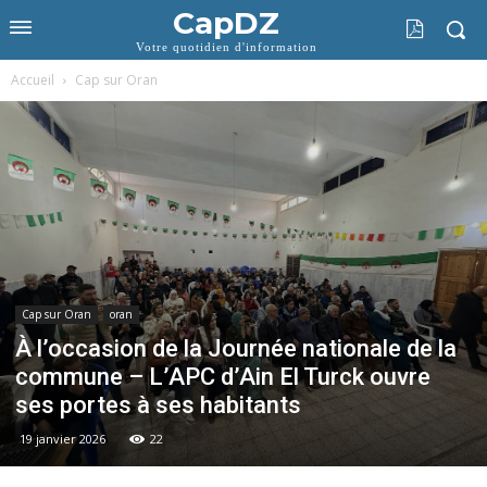
CapDZ
Votre quotidien d'information
Accueil
Cap sur Oran
Cap sur Oran
oran
À l’occasion de la Journée nationale de la
commune – L’APC d’Ain El Turck ouvre
ses portes à ses habitants
19 janvier 2026
22