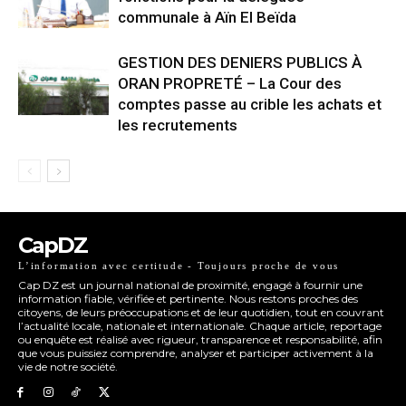
communale à Aïn El Beïda
GESTION DES DENIERS PUBLICS À
ORAN PROPRETÉ – La Cour des
comptes passe au crible les achats et
les recrutements
CapDZ
L’information avec certitude - Toujours proche de vous
Cap DZ est un journal national de proximité, engagé à fournir une
information fiable, vérifiée et pertinente. Nous restons proches des
citoyens, de leurs préoccupations et de leur quotidien, tout en couvrant
l’actualité locale, nationale et internationale. Chaque article, reportage
ou enquête est réalisé avec rigueur, transparence et responsabilité, afin
que vous puissiez comprendre, analyser et participer activement à la
vie de notre société.