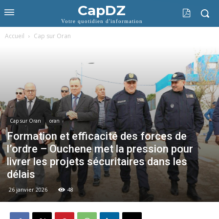
CapDZ
Votre quotidien d'information
Accueil
Cap sur Oran
Cap sur Oran
oran
Formation et efficacité des forces de
l’ordre – Ouchene met la pression pour
livrer les projets sécuritaires dans les
délais
26 janvier 2026
48