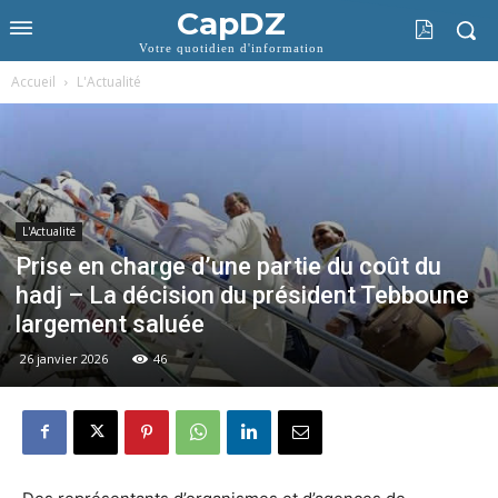
CapDZ
Votre quotidien d'information
Accueil
L'Actualité
L'Actualité
Prise en charge d’une partie du coût du
hadj – La décision du président Tebboune
largement saluée
26 janvier 2026
46