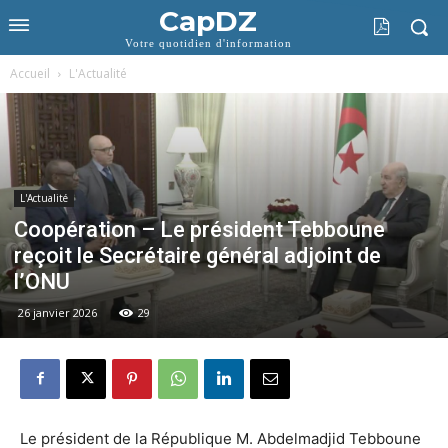
CapDZ
Votre quotidien d'information
Accueil
L'Actualité
L'Actualité
Coopération – Le président Tebboune
reçoit le Secrétaire général adjoint de
l’ONU
26 janvier 2026
29
Le président de la République M. Abdelmadjid Tebboune