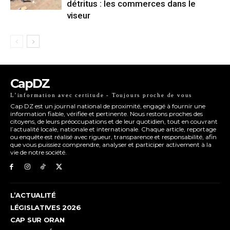
détritus : les commerces dans le
viseur
CapDZ
L’information avec certitude - Toujours proche de vous
Cap DZ est un journal national de proximité, engagé à fournir une
information fiable, vérifiée et pertinente. Nous restons proches des
citoyens, de leurs préoccupations et de leur quotidien, tout en couvrant
l’actualité locale, nationale et internationale. Chaque article, reportage
ou enquête est réalisé avec rigueur, transparence et responsabilité, afin
que vous puissiez comprendre, analyser et participer activement à la
vie de notre société.
L’ACTUALITÉ
LÉGISLATIVES 2026
CAP SUR ORAN