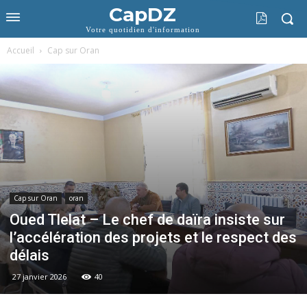
CapDZ
Votre quotidien d'information
Accueil
Cap sur Oran
Cap sur Oran
oran
Oued Tlelat – Le chef de daïra insiste sur
l’accélération des projets et le respect des
délais
27 janvier 2026
40