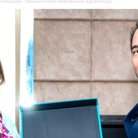
o-française – Discussions entre Kamel Moula et Ségolène Royal