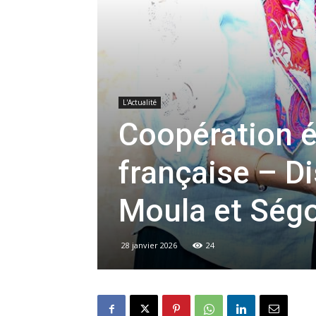
L'Actualité
Coopération 
française – D
Moula et Ségo
28 janvier 2026
24