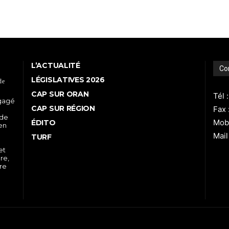
L’ACTUALITÉ
Co
LÉGISLATIVES 2026
de
CAP SUR ORAN
Tél 
ngagé
CAP SUR RÉGION
Fax 
 de
Mobi
ÉDITO
 en
Mail
TURF
et
re,
tre