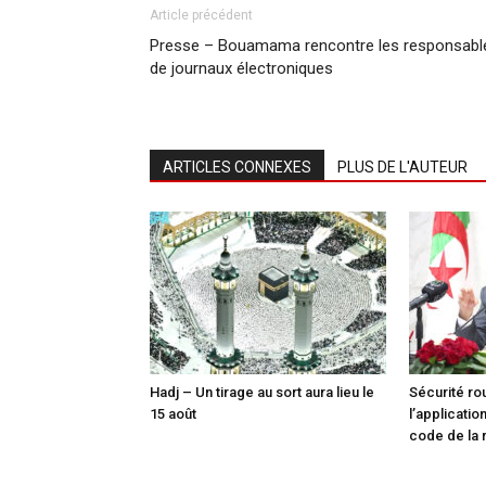
Article précédent
Presse – Bouamama rencontre les responsabl
de journaux électroniques
ARTICLES CONNEXES
PLUS DE L'AUTEUR
Hadj – Un tirage au sort aura lieu le
Sécurité ro
15 août
l’applicati
code de la 