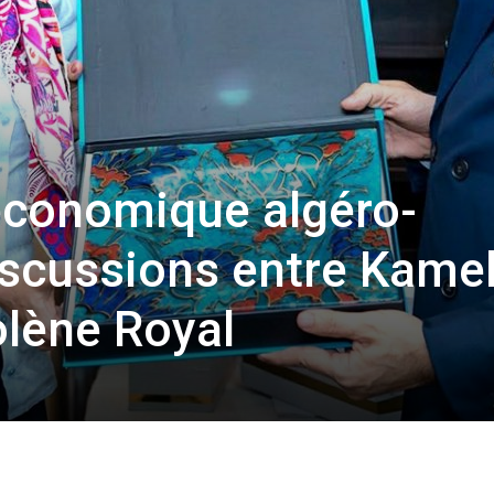
économique algéro-
iscussions entre Kame
lène Royal