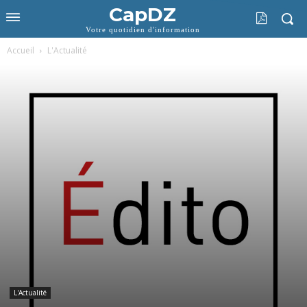
CapDZ
Votre quotidien d'information
Accueil
L'Actualité
L'Actualité